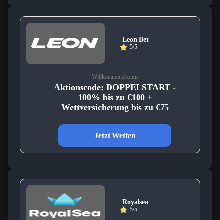
Leon Bet
5/5
Willkommensbonus
Aktionscode: DOPPELSTART -
100% bis zu €100 +
Wettversicherung bis zu €75
Jetzt Wetten
Royalsea
5/5