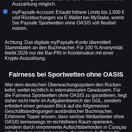
Auszahlung möglich.
myPaysafe Account: Erlaubt höhere Limits bis 1.000 €
und Rückbuchungen via E-Wallet bei MyStake, womit
Sie Paysafe Sportwetten ohne OASIS voll flexibel
nutzen.
Achtung: Das digitale myPaysafe-Konto übermittelt
Stammdaten an den Buchmacher. Für 100 % Anonymität
bleibt 2026 nur die Bar-PIN in Kombination mit einer
Krypto-Auszahlung.
Fairness bei Sportwetten ohne OASIS
Wer dem deutschen Überwachungssystem den Rücken
kehrt, wettet rechtlich in internationalen Gewässern. Für
die Fairness Sportwetten ohne OASIS zu garantieren, liegt
daher nicht mehr im Aufgabenbereich der GGL, sondern
erfordert einen genauen Blick auf die Allgemeinen
Geschäftsbedingungen ausländischer Buchmacher.
Erfahrene Tipper wissen, dass seriöse Wettanbieter ohne
OASIS keineswegs im rechtsfreien Raum operieren,
sondern durch renommierte Aufsichtsbehörden in Curaçao