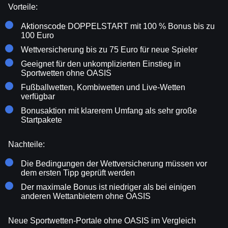
Vorteile:
Aktionscode DOPPELSTART mit 100 % Bonus bis zu
100 Euro
Wettversicherung bis zu 75 Euro für neue Spieler
Geeignet für den unkomplizierten Einstieg in
Sportwetten ohne OASIS
Fußballwetten, Kombiwetten und Live-Wetten
verfügbar
Bonusaktion mit klarerem Umfang als sehr große
Startpakete
Nachteile:
Die Bedingungen der Wettversicherung müssen vor
dem ersten Tipp geprüft werden
Der maximale Bonus ist niedriger als bei einigen
anderen Wettanbietern ohne OASIS
Neue Sportwetten-Portale ohne OASIS im Vergleich