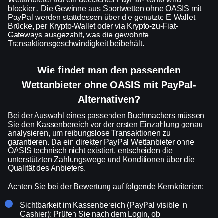
blockiert. Die Gewinne aus Sportwetten ohne OASIS mit
PayPal werden stattdessen über die genutzte E-Wallet-
Brücke, per Krypto-Wallet oder via Krypto-zu-Fiat-
Gateways ausgezahlt, was die gewohnte
Transaktionsgeschwindigkeit beibehält.
Wie findet man den passenden
Wettanbieter ohne OASIS mit PayPal-
Alternativen?
Bei der Auswahl eines passenden Buchmachers müssen
Sie den Kassenbereich vor der ersten Einzahlung genau
analysieren, um reibungslose Transaktionen zu
garantieren. Da ein direkter PayPal Wettanbieter ohne
OASIS technisch nicht existiert, entscheiden die
unterstützten Zahlungswege und Konditionen über die
Qualität des Anbieters.
Achten Sie bei der Bewertung auf folgende Kernkriterien:
Sichtbarkeit im Kassenbereich (PayPal visible in
Cashier): Prüfen Sie nach dem Login, ob