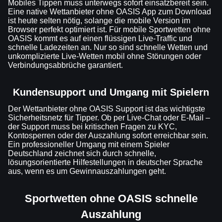
Mobiles Tippen muss unterwegs sofort einsatzbereit sein.
Eine native Wettanbieter ohne OASIS App zum Download
ist heute selten nötig, solange die mobile Version im
Browser perfekt optimiert ist. Für mobile Sportwetten ohne
OASIS kommt es auf einen flüssigen Live-Traffic und
schnelle Ladezeiten an. Nur so sind schnelle Wetten und
unkomplizierte Live-Wetten mobil ohne Störungen oder
Verbindungsabbrüche garantiert.
Kundensupport und Umgang mit Spielern
Der Wettanbieter ohne OASIS Support ist das wichtigste
Sicherheitsnetz für Tipper. Ob per Live-Chat oder E-Mail –
der Support muss bei kritischen Fragen zu KYC,
Kontosperren oder der Auszahlung sofort erreichbar sein.
Ein professioneller Umgang mit einem Spieler
Deutschland zeichnet sich durch schnelle,
lösungsorientierte Hilfestellungen in deutscher Sprache
aus, wenn es um Gewinnauszahlungen geht.
Sportwetten ohne OASIS schnelle
Auszahlung