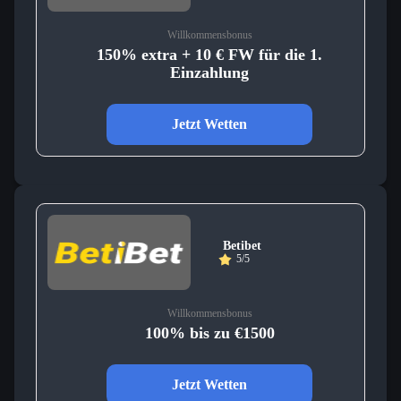
Willkommensbonus
150% extra + 10 € FW für die 1.
Einzahlung
Jetzt Wetten
Betibet
5/5
Willkommensbonus
100% bis zu €1500
Jetzt Wetten