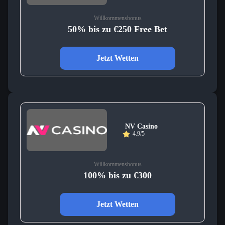
Willkommensbonus
50% bis zu €250 Free Bet
Jetzt Wetten
NV Casino
4.9/5
Willkommensbonus
100% bis zu €300
Jetzt Wetten