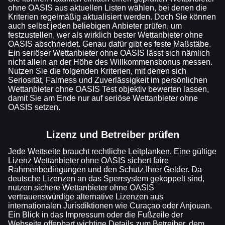
ohne OASIS aus aktuellen Listen wählen, bei denen die
Kriterien regelmäßig aktualisiert werden. Doch Sie können
auch selbst jeden beliebigen Anbieter prüfen, um
festzustellen, wer als wirklich bester Wettanbieter ohne
OASIS abschneidet. Genau dafür gibt es feste Maßstäbe.
Ein seriöser Wettanbieter ohne OASIS lässt sich nämlich
nicht allein an der Höhe des Willkommensbonus messen.
Nutzen Sie die folgenden Kriterien, mit denen sich
Seriosität, Fairness und Zuverlässigkeit im persönlichen
Wettanbieter ohne OASIS Test objektiv bewerten lassen,
damit Sie am Ende nur auf seriöse Wettanbieter ohne
OASIS setzen.
Lizenz und Betreiber prüfen
Jede Wettseite braucht rechtliche Leitplanken. Eine gültige
Lizenz Wettanbieter ohne OASIS sichert faire
Rahmenbedingungen und den Schutz Ihrer Gelder. Da
deutsche Lizenzen an das Sperrsystem gekoppelt sind,
nutzen sichere Wettanbieter ohne OASIS
vertrauenswürdige alternative Lizenzen aus
internationalen Jurisdiktionen wie Curaçao oder Anjouan.
Ein Blick in das Impressum oder die Fußzeile der
Webseite offenbart wichtige Details zum Betreiber, dem