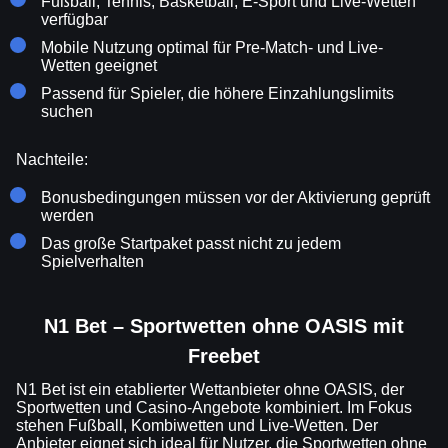
Fußball, Tennis, Basketball, E-Sport und Live-Wetten
verfügbar
Mobile Nutzung optimal für Pre-Match- und Live-
Wetten geeignet
Passend für Spieler, die höhere Einzahlungslimits
suchen
Nachteile:
Bonusbedingungen müssen vor der Aktivierung geprüft
werden
Das große Startpaket passt nicht zu jedem
Spielverhalten
N1 Bet – Sportwetten ohne OASIS mit
Freebet
N1 Bet ist ein etablierter Wettanbieter ohne OASIS, der
Sportwetten und Casino-Angebote kombiniert. Im Fokus
stehen Fußball, Kombiwetten und Live-Wetten. Der
Anbieter eignet sich ideal für Nutzer, die Sportwetten ohne