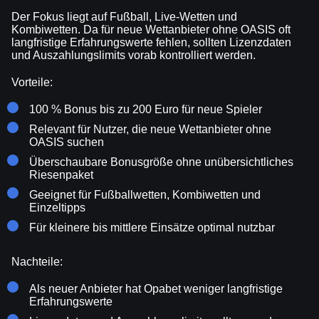
Der Fokus liegt auf Fußball, Live-Wetten und
Kombiwetten. Da für neue Wettanbieter ohne OASIS oft
langfristige Erfahrungswerte fehlen, sollten Lizenzdaten
und Auszahlungslimits vorab kontrolliert werden.
Vorteile:
100 % Bonus bis zu 200 Euro für neue Spieler
Relevant für Nutzer, die neue Wettanbieter ohne
OASIS suchen
Überschaubare Bonusgröße ohne unübersichtliches
Riesenpaket
Geeignet für Fußballwetten, Kombiwetten und
Einzeltipps
Für kleinere bis mittlere Einsätze optimal nutzbar
Nachteile:
Als neuer Anbieter hat Opabet weniger langfristige
Erfahrungswerte