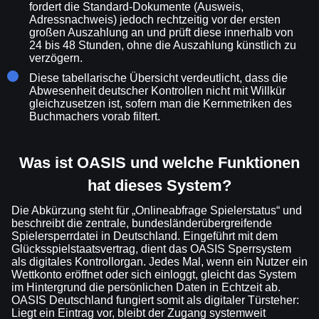
fordert die Standard-Dokumente (Ausweis,
Adressnachweis) jedoch rechtzeitig vor der ersten
großen Auszahlung an und prüft diese innerhalb von
24 bis 48 Stunden, ohne die Auszahlung künstlich zu
verzögern.
Diese tabellarische Übersicht verdeutlicht, dass die
Abwesenheit deutscher Kontrollen nicht mit Willkür
gleichzusetzen ist, sofern man die Kernmetriken des
Buchmachers vorab filtert.
Was ist OASIS und welche Funktionen
hat dieses System?
Die Abkürzung steht für „Onlineabfrage Spielerstatus“ und
beschreibt die zentrale, bundesländerübergreifende
Spielersperrdatei in Deutschland. Eingeführt mit dem
Glücksspielstaatsvertrag, dient das OASIS Sperrsystem
als digitales Kontrollorgan. Jedes Mal, wenn ein Nutzer ein
Wettkonto eröffnet oder sich einloggt, gleicht das System
im Hintergrund die persönlichen Daten in Echtzeit ab.
OASIS Deutschland fungiert somit als digitaler Türsteher:
Liegt ein Eintrag vor, bleibt der Zugang systemweit