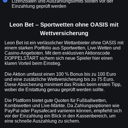
Lizenzdaten und Auszahlungslimits sollten vor der
Einzahlung geprüft werden
Leon Bet – Sportwetten ohne OASIS mit
Wettversicherung
Leon Bet ist ein verlässlicher Wettanbieter ohne OASIS mit
einem starken Portfolio aus Sportwetten, Live-Wetten und
Casino-Angeboten. Mit dem exklusiven Aktionscode
DOPPELSTART sichern sich neue Spieler hier einen
klaren Vorteil beim Einstieg.
Die Aktion umfasst einen 100 % Bonus bis zu 100 Euro
und eine zusätzliche Wettversicherung bis zu 75 Euro.
Diese Absicherung minimiert das Risiko beim ersten Tipp,
wobei die Erstattung genau geprüft werden sollte.
Die Plattform bietet gute Quoten für Fußballwetten,
Kombiwetten und Live-Märkte. Da Zahlungsoptionen wie
PayPal oder Paysafecard variieren können, empfiehlt sich
vor der Einzahlung ein Blick in den Kassenbereich, um
eine schnelle Auszahlung zu sichern.